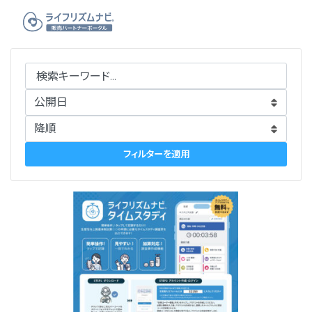
コ
ン
テ
ン
ツ
へ
ス
キ
ッ
フィルターを適用
プ